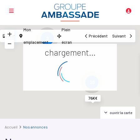
Mon
Plein
Voir
Précédent
Suivant
3
emplacement
écran
chargement...
16
76K€
ouvrir la carte
Accueil
Nos annonces