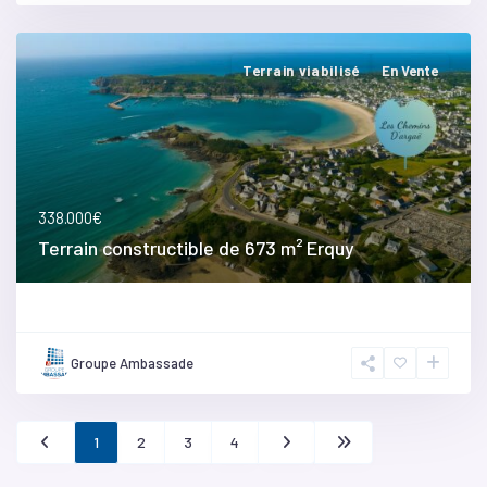
Terrain viabilisé
En Vente
338.000€
Terrain constructible de 673 m² Erquy
Groupe Ambassade
1
2
3
4