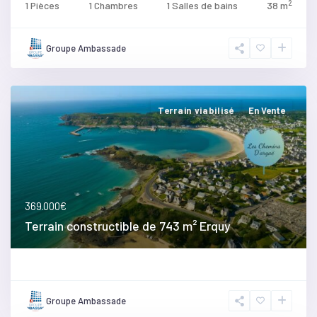
2
1 Pièces
1 Chambres
1 Salles de bains
38 m
Groupe Ambassade
Terrain viabilisé
En Vente
369.000€
Terrain constructible de 743 m² Erquy
Groupe Ambassade