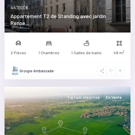
447.000€
Appartement T2 de Standing avec jardin
Renne...
2
2 Pièces
1 Chambres
1 Salles de bains
48 m
Groupe Ambassade
Terrain viabilisé
En Vente