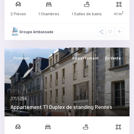
2
2 Pièces
1 Chambres
1 Salles de bains
41 m
Groupe Ambassade
Premium
Appartement
En Vente
371.525€
Appartement T1 Duplex de standing Rennes